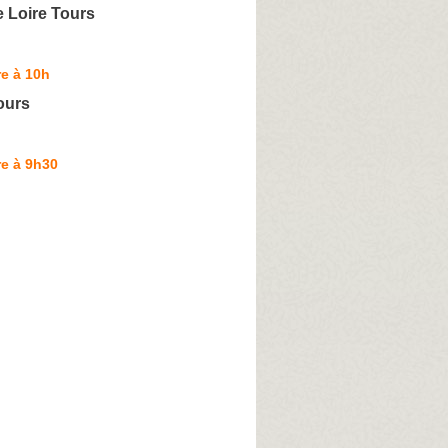
 Loire Tours
e à 10h
ours
e à 9h30