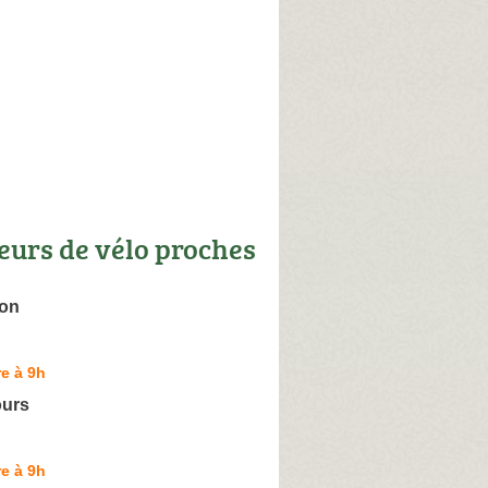
eurs de vélo proches
ion
e à 9h
ours
e à 9h