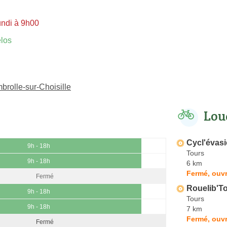
undi à 9h00
los
brolle-sur-Choisille
Lou
Cycl'évas
9h - 18h
Tours
9h - 18h
6 km
Fermé, ouvr
Fermé
Rouelib'T
9h - 18h
Tours
9h - 18h
7 km
Fermé, ouvr
Fermé