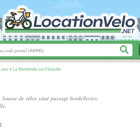
Loire
>
La Membrolle-sur-Choisille
, loueur de vélos situé
passage bordelleries
,
le.
e