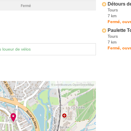
Détours de
Fermé
Tours
7 km
Fermé, ouvr
Paulette T
Tours
7 km
Fermé, ouvr
 loueur de vélos
© contributeurs OpenStreetMap