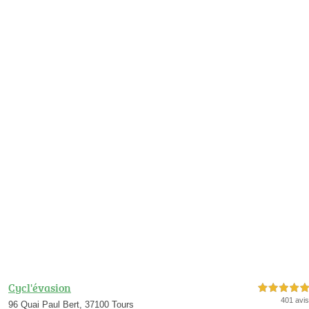
Cycl'évasion
5,0 étoiles sur 5
401 avis
96 Quai Paul Bert, 37100 Tours