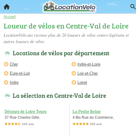
Accueil
Loueur de vélos en Centre-Val de Loire
LocationVelo.net recense plus de 20
loueurs de vélos centro-ligériens
et
autres loueurs de vélos.
Locations de vélos par département
Cher
Indre-et-Loire
Eure-et-Loir
Loir-et-Cher
Indre
Loiret
La sélection en Centre-Val de Loire
Détours de Loire Tours
La Petite Reine
37 Rue Charles Gille,
4 Bis Rue du Commerce,
336 avis
268 avis
4,5 étoiles sur 5
5,0 étoiles sur 5