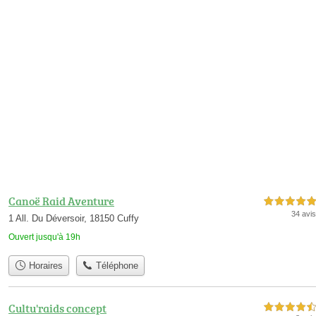
Canoë Raid Aventure
5,0 étoiles sur 5
34 avis
1 All. Du Déversoir, 18150 Cuffy
Ouvert jusqu'à 19h
Horaires
Téléphone
Cultu'raids concept
4,5 étoiles sur 5