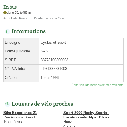
En bus
Ligne 55, à 482 m
Arrêt Halte Routière - 155 Avenue de la Gare
Informations
Enseigne
Cycles et Sport
Forme juridique
SAS
SIRET
38773100300068
N° TVA Intra.
FR61387731003
Création
1 mai 1998
Éditer les informations de mon vélociste
Loueurs de vélo proches
Bike Expérience 21
Sport 2000 Rocky Sports -
Rue Aristide Briand
Location vélo Alpe d'Huez
107 mètres
Huez
4.7 km