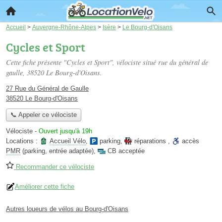
Accueil
>
Auvergne-Rhône-Alpes
>
Isère
>
Le Bourg-d'Oisans
Cycles et Sport
Cette fiche présente "Cycles et Sport", vélociste situé
rue du général de
gaulle
, 38520 Le Bourg-d'Oisans.
27 Rue du Général de Gaulle
38520 Le Bourg-d'Oisans
📞 Appeler ce vélociste
Vélociste
-
Ouvert jusqu'à 19h
Locations :
Accueil Vélo
,
parking
,
réparations
,
accès
PMR
(parking, entrée adaptée)
,
CB acceptée
Recommander ce vélociste
Améliorer cette fiche
Autres loueurs de vélos au Bourg-d'Oisans