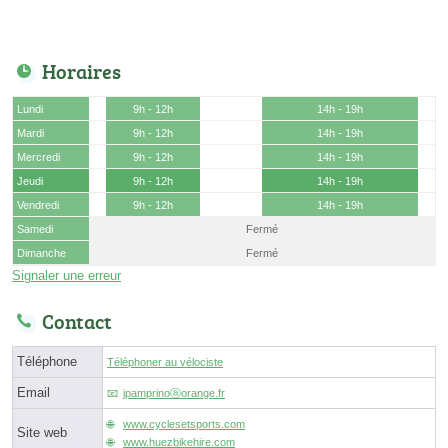
Horaires
Lundi
9h - 12h
14h - 19h
Mardi
9h - 12h
14h - 19h
Mercredi
9h - 12h
14h - 19h
Jeudi
9h - 12h
14h - 19h
Vendredi
9h - 12h
14h - 19h
Samedi
Fermé
Dimanche
Fermé
Signaler une erreur
Contact
Téléphone
Téléphoner au vélociste
Email
jpamprinoⓐorange.fr
www.cyclesetsports.com
Site web
www.huezbikehire.com