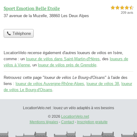
Sport Emotion Belle Etoile
4,5 étoiles sur 5
209 avis
37 avenue de la Muzelle, 38860 Les Deux Alpes
Téléphone
LocationVelo recense également d'autres loueurs de vélos en Isère,
comme : un
loueur de vélos dans Saint-Martin-d'Hères
, des
loueurs de
vélos à Vienne
, un
loueur de vélos près de Grenoble
.
Retrouvez cette page "
loueur de vélos Le Bourg-d'Oisans
" à l'aide des
liens :
loueur de vélos Auvergne-Rhône-Alpes
,
loueur de vélos 38
,
loueur
de vélos Le Bourg-d'Oisans
.
LocationVelo.net : louez un vélo adaptés à vos besoins
© 2026
LocationVelo.net
Mentions légales
-
Contact
-
Inscription gratuite