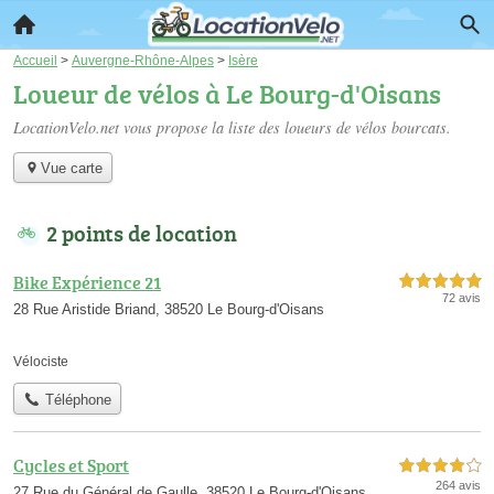
Accueil
>
Auvergne-Rhône-Alpes
>
Isère
Loueur de vélos à Le Bourg-d'Oisans
LocationVelo.net vous propose la liste des
loueurs de vélos bourcats
.
Vue carte
2 points de location
Bike Expérience 21
5,0 étoiles sur 5
72 avis
28 Rue Aristide Briand, 38520 Le Bourg-d'Oisans
Vélociste
Téléphone
Cycles et Sport
4,0 étoiles sur 5
264 avis
27 Rue du Général de Gaulle, 38520 Le Bourg-d'Oisans