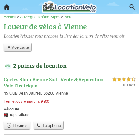
Accueil
>
Auvergne-Rhône-Alpes
>
Isère
Loueur de vélos à Vienne
LocationVelo.net vous propose la liste des
loueurs de vélos viennois
.
Vue carte
2 points de location
Cycles Blain Vienne Sud - Vente & Reparation
4,5 étoiles sur 5
Velo Electrique
161 avis
45 Quai Jean Jaurès, 38200 Vienne
Fermé, ouvre mardi à 9h00
Vélociste
réparations
Horaires
Téléphone