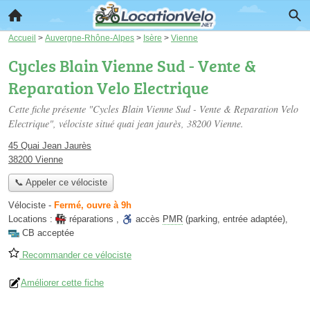
Accueil
>
Auvergne-Rhône-Alpes
>
Isère
>
Vienne
Cycles Blain Vienne Sud - Vente &
Reparation Velo Electrique
Cette fiche présente "Cycles Blain Vienne Sud - Vente & Reparation Velo
Electrique", vélociste situé
quai jean jaurès
, 38200 Vienne.
45 Quai Jean Jaurès
38200 Vienne
📞 Appeler ce vélociste
Vélociste
-
Fermé, ouvre à 9h
Locations :
réparations
,
accès
PMR
(parking, entrée adaptée)
,
CB acceptée
Recommander ce vélociste
Améliorer cette fiche