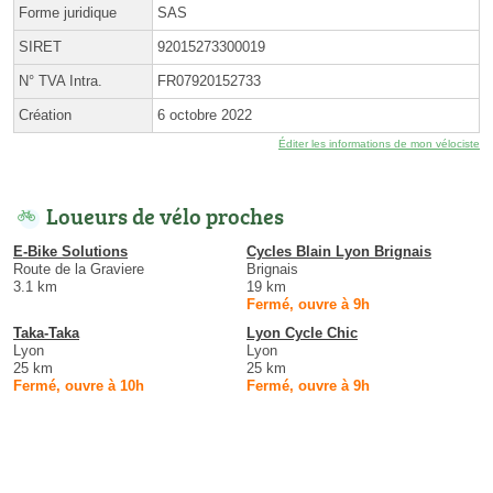
Forme juridique
SAS
SIRET
92015273300019
N° TVA Intra.
FR07920152733
Création
6 octobre 2022
Éditer les informations de mon vélociste
Loueurs de vélo proches
E-Bike Solutions
Cycles Blain Lyon Brignais
Route de la Graviere
Brignais
3.1 km
19 km
Fermé, ouvre à 9h
Taka-Taka
Lyon Cycle Chic
Lyon
Lyon
25 km
25 km
Fermé, ouvre à 10h
Fermé, ouvre à 9h