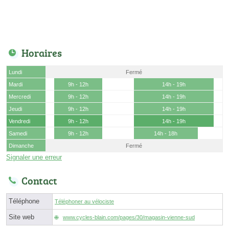
Horaires
Lundi
Fermé
Mardi
9h - 12h
14h - 19h
Mercredi
9h - 12h
14h - 19h
Jeudi
9h - 12h
14h - 19h
Vendredi
9h - 12h
14h - 19h
Samedi
9h - 12h
14h - 18h
Dimanche
Fermé
Signaler une erreur
Contact
Téléphone
Téléphoner au vélociste
Site web
www.cycles-blain.com/pages/30/magasin-vienne-sud