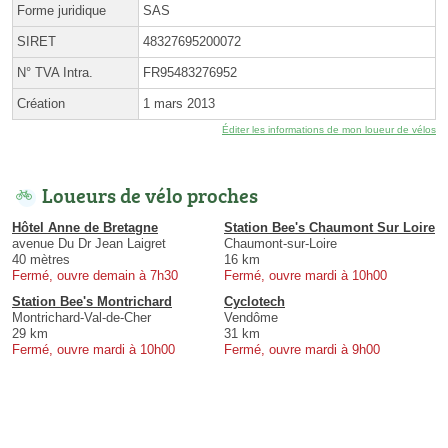
Forme juridique
SAS
SIRET
48327695200072
N° TVA Intra.
FR95483276952
Création
1 mars 2013
Éditer les informations de mon loueur de vélos
Loueurs de vélo proches
Hôtel Anne de Bretagne
Station Bee's Chaumont Sur Loire
avenue Du Dr Jean Laigret
Chaumont-sur-Loire
40 mètres
16 km
Fermé, ouvre demain à 7h30
Fermé, ouvre mardi à 10h00
Station Bee's Montrichard
Cyclotech
Montrichard-Val-de-Cher
Vendôme
29 km
31 km
Fermé, ouvre mardi à 10h00
Fermé, ouvre mardi à 9h00