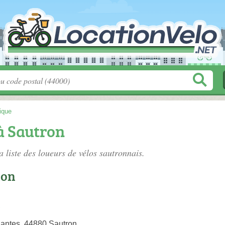
tique
à Sautron
a liste des
loueurs de vélos sautronnais
.
ion
antes, 44880 Sautron