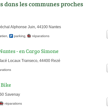
os dans les communes proches
échal Alphonse Juin, 44100 Nantes
etien
,
parking
,
réparations
Nantes - en Cargo Simone
 Macé Locaux Transeco, 44400 Rezé
arations
 Bike
4260 Savenay
réparations