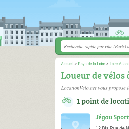
Accueil
>
Pays de la Loire
>
Loire-Atlan
Loueur de vélos 
LocationVelo.net vous propose l
1 point de locat
Jégou Sport
12 Bis Rue de N