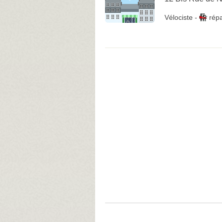
Vélociste
-
rép