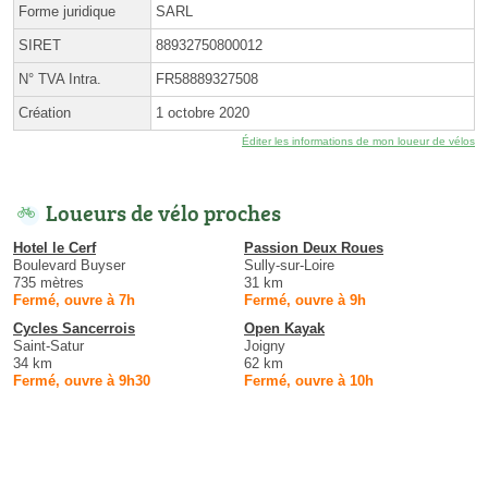
Forme juridique
SARL
SIRET
88932750800012
N° TVA Intra.
FR58889327508
Création
1 octobre 2020
Éditer les informations de mon loueur de vélos
Loueurs de vélo proches
Hotel le Cerf
Passion Deux Roues
Boulevard Buyser
Sully-sur-Loire
735 mètres
31 km
Fermé, ouvre à 7h
Fermé, ouvre à 9h
Cycles Sancerrois
Open Kayak
Saint-Satur
Joigny
34 km
62 km
Fermé, ouvre à 9h30
Fermé, ouvre à 10h