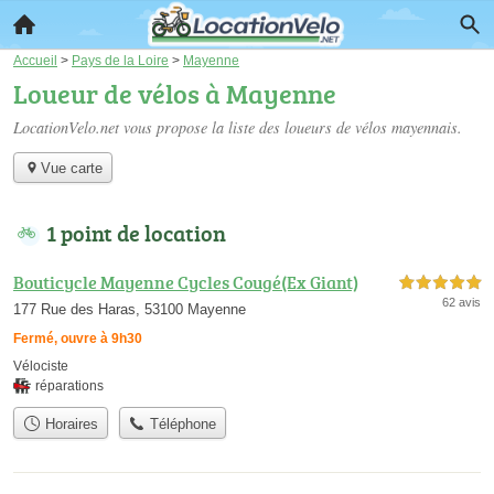
Accueil
>
Pays de la Loire
>
Mayenne
Loueur de vélos à Mayenne
LocationVelo.net vous propose la liste des
loueurs de vélos mayennais
.
Vue carte
1 point de location
Bouticycle Mayenne Cycles Cougé(Ex Giant)
5,0 étoiles sur 5
62 avis
177 Rue des Haras, 53100 Mayenne
Fermé, ouvre à 9h30
Vélociste
réparations
Horaires
Téléphone