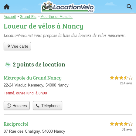
Accueil
>
Grand-Est
>
Meurthe-et-Moselle
Loueur de vélos à Nancy
LocationVelo.net vous propose la liste des
loueurs de vélos nancéiens
.
Vue carte
2 points de location
Métropole du Grand Nancy
3,5 étoiles sur 5
214 avis
22-24 Viaduc Kennedy, 54000 Nancy
Fermé, ouvre lundi à 8h00
Horaires
Téléphone
Réciprocité
4,0 étoiles sur 5
31 avis
87 Rue des Chaligny, 54000 Nancy