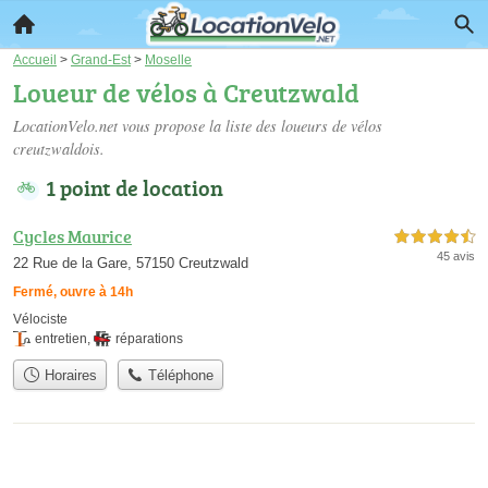
Accueil
>
Grand-Est
>
Moselle
Loueur de vélos à Creutzwald
LocationVelo.net vous propose la liste des
loueurs de vélos
creutzwaldois
.
1 point de location
Cycles Maurice
4,5 étoiles sur 5
45 avis
22 Rue de la Gare, 57150 Creutzwald
Fermé, ouvre à 14h
Vélociste
entretien
,
réparations
Horaires
Téléphone