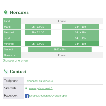
Horaires
Lundi
Fermé
Mardi
9h - 12h30
14h - 19h
Mercredi
9h - 12h30
14h - 19h
Jeudi
14h - 19h
Vendredi
9h - 12h30
14h - 19h
Samedi
9h30 - 18h
Dimanche
Fermé
Signaler une erreur
Contact
Téléphone
Téléphoner au vélociste
Site web
www.cycles-repair.fr
Facebook
facebook.com/NicoCyclesnrepair