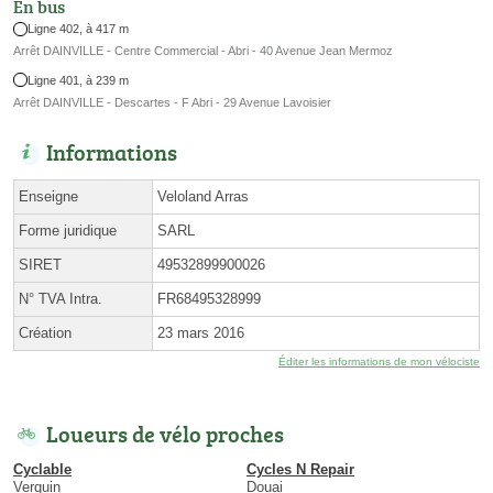
En bus
Ligne 402, à 417 m
Arrêt DAINVILLE - Centre Commercial - Abri - 40 Avenue Jean Mermoz
Ligne 401, à 239 m
Arrêt DAINVILLE - Descartes - F Abri - 29 Avenue Lavoisier
Informations
Enseigne
Veloland Arras
Forme juridique
SARL
SIRET
49532899900026
N° TVA Intra.
FR68495328999
Création
23 mars 2016
Éditer les informations de mon vélociste
Loueurs de vélo proches
Cyclable
Cycles N Repair
Verquin
Douai