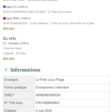
Arrêt FRAC LAAC - 114 Avenue des Bordées
Ligne C3, à 291 m
Arrêt DUNKERQUE MALO PLAGE - 27 Place du Casino
Ligne 904S, à 445 m
Arrêt DUNKERQUE - Lycée Debeyre - 9 Rue du Ferry Nord-Pas-de-Calais
Voir tout
En vélo
12 - Kursaal, à 239 m
1 Avenue About
Capacité : 24 vélos
Voir tout
Informations
Enseigne
Le Petit Loca Plage
Forme juridique
Entrepreneur individuel
SIRET
48985880300039
N° TVA Intra.
FR37489858803
Création
2 mai 2016