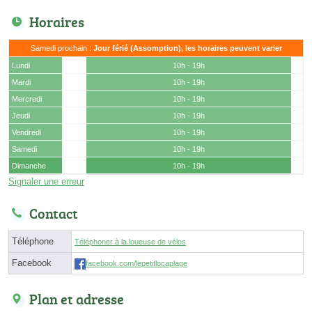
Horaires
Samedi prochain :
Jour férié (Assomption), les horaires peuvent varier
Lundi
10h - 19h
Mardi
10h - 19h
Mercredi
10h - 19h
Jeudi
10h - 19h
Vendredi
10h - 19h
Samedi
10h - 19h
Dimanche
10h - 19h
Signaler une erreur
Contact
Téléphone
Téléphoner à la loueuse de vélos
Facebook
facebook.com/lepetitlocaplage
Plan et adresse