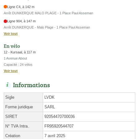
Ligne C4, à 142 m
Arrêt DUNKERQUE MALO PLAGE - 1 Place Paul Asseman
Ligne 904, à 147 m
Arrêt DUNKERQUE - Malo Plage - 1 Place Paul Asseman
Voir tout
En vélo
12 - Kursaal, à 117 m
1 Avenue About
Capacité : 24 vélos
Voir tout
Informations
Sigle
LVDK
Forme juridique
SARL
SIRET
92054470700036
N° TVA Intra.
FR95920544707
Création
7 avril 2025