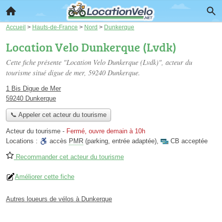
Accueil
>
Hauts-de-France
>
Nord
>
Dunkerque
Location Velo Dunkerque (Lvdk)
Cette fiche présente "Location Velo Dunkerque (Lvdk)", acteur du
tourisme situé
digue de mer
, 59240 Dunkerque.
1 Bis Digue de Mer
59240 Dunkerque
📞 Appeler cet acteur du tourisme
Acteur du tourisme
-
Fermé, ouvre demain à 10h
Locations :
accès
PMR
(parking, entrée adaptée)
,
CB acceptée
Recommander cet acteur du tourisme
Améliorer cette fiche
Autres loueurs de vélos à Dunkerque