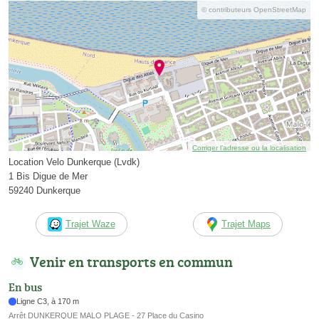
© contributeurs OpenStreetMap
Corriger l’adresse ou la localisation
Location Velo Dunkerque (Lvdk)
1 Bis Digue de Mer
59240 Dunkerque
Trajet Waze
Trajet Maps
Venir en transports en commun
En bus
Ligne C3, à 170 m
Arrêt DUNKERQUE MALO PLAGE - 27 Place du Casino