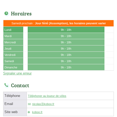
Horaires
Samedi prochain :
Jour férié (Assomption), les horaires peuvent varier
Lundi
9h - 18h
Mardi
9h - 18h
Mercredi
9h - 18h
Jeudi
9h - 18h
Vendredi
9h - 18h
Samedi
9h - 18h
Dimanche
9h - 18h
Signaler une erreur
Contact
Téléphone
Téléphoner au loueur de vélos
Email
nicolasⓐkoboo.fr
Site web
koboo.fr