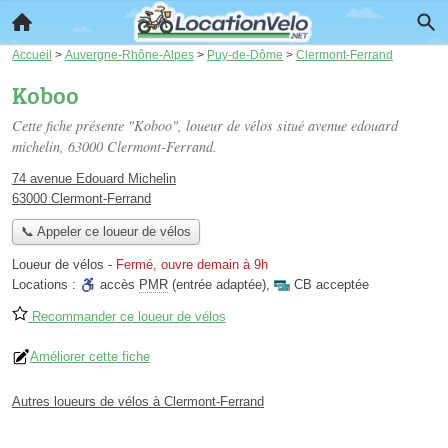
Accueil
>
Auvergne-Rhône-Alpes
>
Puy-de-Dôme
>
Clermont-Ferrand
Koboo
Cette fiche présente "Koboo", loueur de vélos situé
avenue edouard
michelin
, 63000 Clermont-Ferrand.
74 avenue Edouard Michelin
63000 Clermont-Ferrand
📞 Appeler ce loueur de vélos
Loueur de vélos
-
Fermé, ouvre demain à 9h
Locations :
accès
PMR
(entrée adaptée)
,
CB acceptée
Recommander ce loueur de vélos
Améliorer cette fiche
Autres loueurs de vélos à Clermont-Ferrand