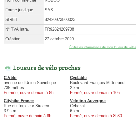
Nom commercial
KOBOO
Forme juridique
SAS
SIRET
82420973800023
N° TVA Intra.
FR92824209738
Création
27 octobre 2020
Éditer les informations de mon loueur de vélos
Loueurs de vélo proches
C.Vélo
Cyclable
avenue de l'Union Soviétique
Boulevard François Mitterrand
735 mètres
2 km
Fermée, ouvre demain à 8h
Fermé, ouvre demain à 10h
Citybike France
Velotino Auvergne
Rue du Torpilleur Sirocco
Cébazat
3.9 km
6 km
Fermé, ouvre demain à 8h
Fermé, ouvre demain à 8h30