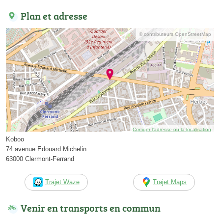
Plan et adresse
© contributeurs OpenStreetMap
Corriger l’adresse ou la localisation
Koboo
74 avenue Edouard Michelin
63000 Clermont-Ferrand
Trajet Waze
Trajet Maps
Venir en transports en commun