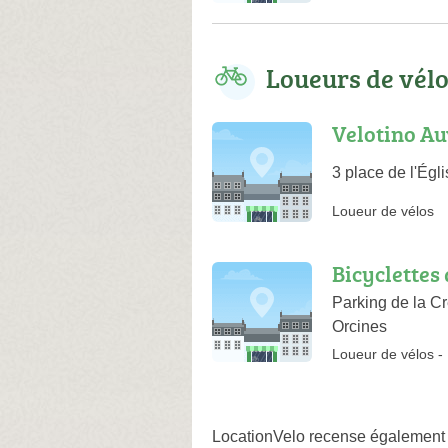
Loueurs de vél
Velotino A
3 place de l'Égl
Loueur de vélos
Bicyclettes
Parking de la C
Orcines
Loueur de vélos
-
LocationVelo recense également 