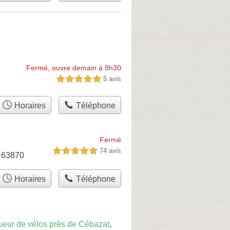
Fermé, ouvre demain à 8h30
5 avis
5,0 étoiles sur 5
Horaires
Téléphone
Fermé
74 avis
5,0 étoiles sur 5
, 63870
Horaires
Téléphone
ueur de vélos près de Cébazat
,