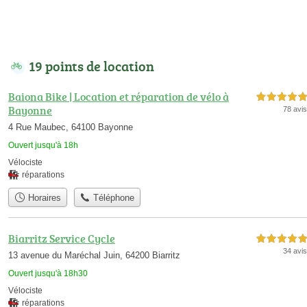
19 points de location
Baiona Bike | Location et réparation de vélo à
5,0 étoiles sur 5
Bayonne
78 avis
4 Rue Maubec, 64100 Bayonne
Ouvert jusqu'à 18h
Vélociste
réparations
Horaires
Téléphone
Biarritz Service Cycle
5,0 étoiles sur 5
34 avis
13 avenue du Maréchal Juin, 64200 Biarritz
Ouvert jusqu'à 18h30
Vélociste
réparations