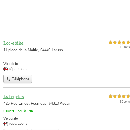
Loc-ebike
5,0 étoiles sur 5
19 avis
11 place de la Mairie, 64440 Laruns
Vélociste
réparations
Téléphone
Lvl cycles
5,0 étoiles sur 5
69 avis
425 Rue Ernest Fourneau, 64310 Ascain
Ouvert jusqu'à 19h
Vélociste
réparations