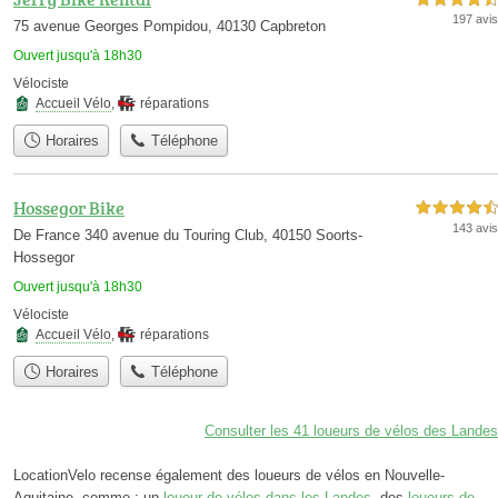
197 avis
75 avenue Georges Pompidou, 40130 Capbreton
Ouvert jusqu'à 18h30
Vélociste
Accueil Vélo
,
réparations
Horaires
Téléphone
Hossegor Bike
4,5 étoiles sur 5
143 avis
De France 340 avenue du Touring Club, 40150 Soorts-
Hossegor
Ouvert jusqu'à 18h30
Vélociste
Accueil Vélo
,
réparations
Horaires
Téléphone
Consulter les 41 loueurs de vélos des Landes
LocationVelo recense également des loueurs de vélos en Nouvelle-
Aquitaine, comme : un
loueur de vélos dans les Landes
, des
loueurs de