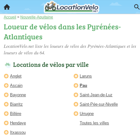
Accueil
>
Nouvelle-Aquitaine
Loueur de vélos dans les Pyrénées-
Atlantiques
LocationVelo.net liste les
loueurs de vélos des Pyrénées-Atlantiques
et les
loueurs de vélos du 64.
Locations de vélos par ville
Anglet
Laruns
Ascain
Pau
Bayonne
Saint-Jean-de-Luz
Biarritz
Saint-Pée-sur-Nivelle
Billère
Urrugne
Hendaye
Toutes les villes
Itxassou