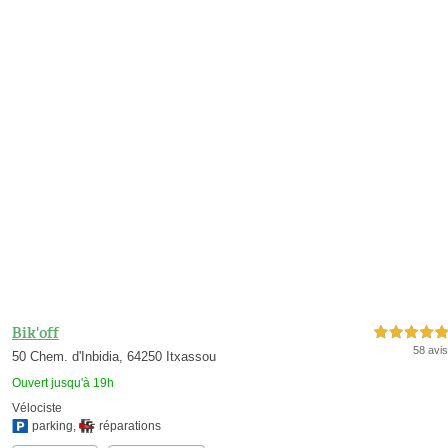
Bik'off
5,0 étoiles sur 5
58 avis
50 Chem. d'Inbidia, 64250 Itxassou
Ouvert jusqu'à 19h
Vélociste
parking
,
réparations