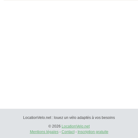
LocationVelo.net : louez un vélo adaptés à vos besoins
© 2026
LocationVelo.net
Mentions légales
-
Contact
-
Inscription gratuite