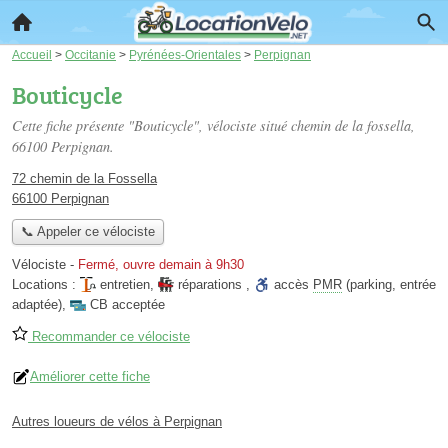
Accueil
>
Occitanie
>
Pyrénées-Orientales
>
Perpignan
Bouticycle
Cette fiche présente "Bouticycle", vélociste situé
chemin de la fossella
,
66100 Perpignan.
72 chemin de la Fossella
66100 Perpignan
📞 Appeler ce vélociste
Vélociste
-
Fermé, ouvre demain à 9h30
Locations :
entretien
,
réparations
,
accès
PMR
(parking, entrée
adaptée)
,
CB acceptée
Recommander ce vélociste
Améliorer cette fiche
Autres loueurs de vélos à Perpignan