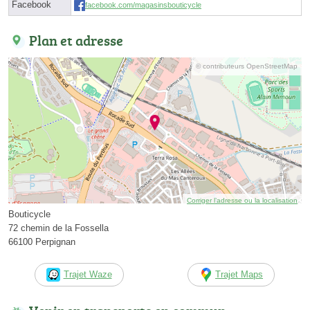
Facebook
facebook.com/magasinsbouticycle
Plan et adresse
© contributeurs OpenStreetMap
Corriger l’adresse ou la localisation
Bouticycle
72 chemin de la Fossella
66100 Perpignan
Trajet Waze
Trajet Maps