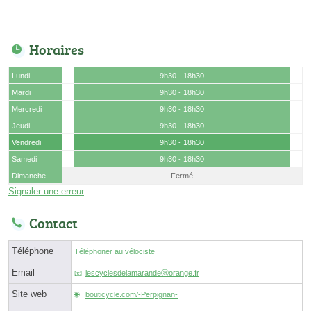
Horaires
Lundi
9h30 - 18h30
Mardi
9h30 - 18h30
Mercredi
9h30 - 18h30
Jeudi
9h30 - 18h30
Vendredi
9h30 - 18h30
Samedi
9h30 - 18h30
Dimanche
Fermé
Signaler une erreur
Contact
Téléphone
Téléphoner au vélociste
Email
lescyclesdelamarandeⓐorange.fr
Site web
bouticycle.com/-Perpignan-