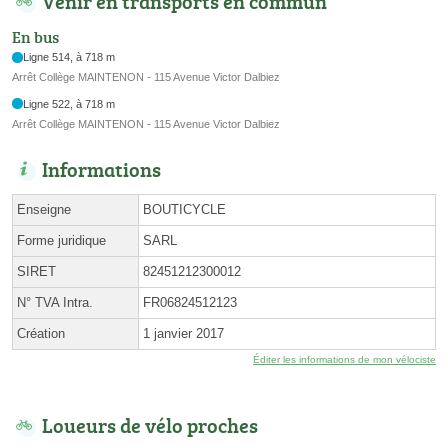
Venir en transports en commun
En bus
Ligne 514, à 718 m
Arrêt Collège MAINTENON - 115 Avenue Victor Dalbiez
Ligne 522, à 718 m
Arrêt Collège MAINTENON - 115 Avenue Victor Dalbiez
Informations
Enseigne
BOUTICYCLE
Forme juridique
SARL
SIRET
82451212300012
N° TVA Intra.
FR06824512123
Création
1 janvier 2017
Éditer les informations de mon vélociste
Loueurs de vélo proches