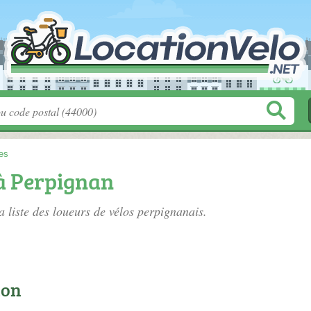
es
 à Perpignan
a liste des
loueurs de vélos perpignanais
.
ion