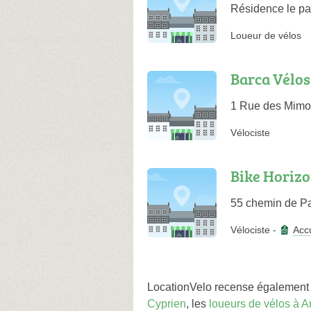
Résidence le pa
Loueur de vélos
Barca Vélos
1 Rue des Mim
Vélociste
Bike Horiz
55 chemin de Pa
Vélociste
-
Accu
LocationVelo recense également 
Cyprien
, les
loueurs de vélos à A