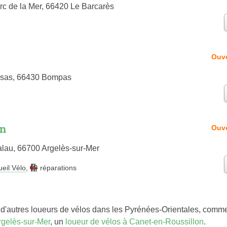
rc de la Mer, 66420 Le Barcarès
Ouve
osas, 66430 Bompas
on
Ouve
lau, 66700 Argelès-sur-Mer
eil Vélo
,
réparations
d'autres loueurs de vélos dans les Pyrénées-Orientales, comm
rgelès-sur-Mer
, un
loueur de vélos à Canet-en-Roussillon
.