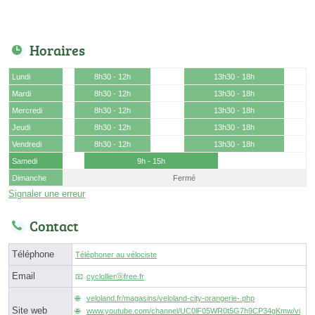
Horaires
Lundi
8h30 - 12h
13h30 - 18h
Mardi
8h30 - 12h
13h30 - 18h
Mercredi
8h30 - 12h
13h30 - 18h
Jeudi
8h30 - 12h
13h30 - 18h
Vendredi
8h30 - 12h
13h30 - 18h
Samedi
9h - 15h
Dimanche
Fermé
Signaler une erreur
Contact
Téléphone
Téléphoner au vélociste
Email
cyclollierⓐfree.fr
veloland.fr/magasins/veloland-city-orangerie-.php
Site web
www.youtube.com/channel/UC0lF05WR0t5G7h9CP34gKmw/vi