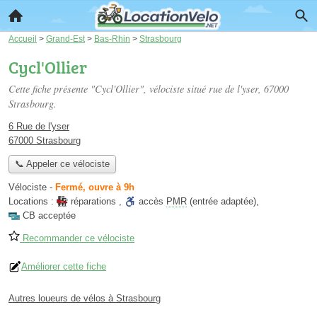
Accueil
>
Grand-Est
>
Bas-Rhin
>
Strasbourg
Cycl'Ollier
Cette fiche présente "Cycl'Ollier", vélociste situé
rue de l'yser
, 67000
Strasbourg.
6 Rue de l'yser
67000 Strasbourg
📞 Appeler ce vélociste
Vélociste
-
Fermé, ouvre à 9h
Locations :
réparations
,
accès
PMR
(entrée adaptée)
,
CB acceptée
Recommander ce vélociste
Améliorer cette fiche
Autres loueurs de vélos à Strasbourg