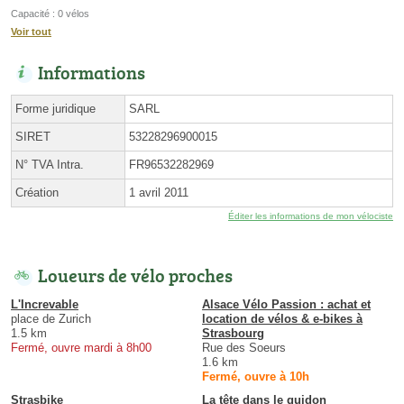
Capacité : 0 vélos
Voir tout
Informations
Forme juridique
SARL
SIRET
53228296900015
N° TVA Intra.
FR96532282969
Création
1 avril 2011
Éditer les informations de mon vélociste
Loueurs de vélo proches
L'Increvable
Alsace Vélo Passion : achat et
place de Zurich
location de vélos & e-bikes à
1.5 km
Strasbourg
Fermé, ouvre mardi à 8h00
Rue des Soeurs
1.6 km
Fermé, ouvre à 10h
Strasbike
La tête dans le guidon