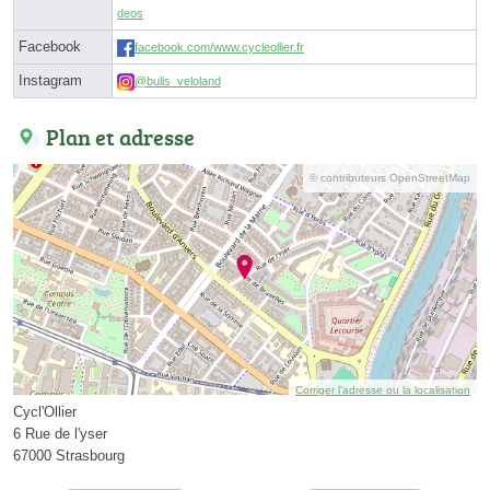
deos
Facebook
facebook.com/www.cycleollier.fr
Instagram
@bulls_veloland
Plan et adresse
© contributeurs OpenStreetMap
Corriger l’adresse ou la localisation
Cycl'Ollier
6 Rue de l'yser
67000 Strasbourg