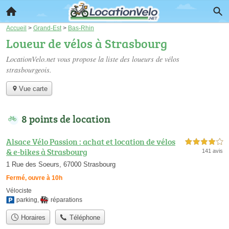
Accueil
>
Grand-Est
>
Bas-Rhin
Loueur de vélos à Strasbourg
LocationVelo.net vous propose la liste des
loueurs de vélos
strasbourgeois
.
Vue carte
8 points de location
Alsace Vélo Passion : achat et location de vélos
4,0 étoiles sur 5
& e-bikes à Strasbourg
141 avis
1 Rue des Soeurs, 67000 Strasbourg
Fermé, ouvre à 10h
Vélociste
parking
,
réparations
Horaires
Téléphone