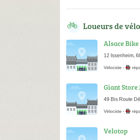
Loueurs de vél
Alsace Bike
12 Issenheim, 6
Vélociste
-
rép
Giant Store
49 Bis Route D
Vélociste
-
rép
Velotop