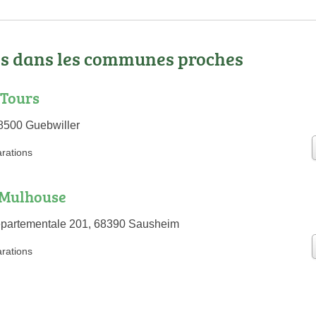
os dans les communes proches
 Tours
8500 Guebwiller
arations
 Mulhouse
épartementale 201, 68390 Sausheim
arations