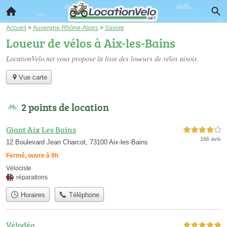
Accueil
>
Auvergne-Rhône-Alpes
>
Savoie
Loueur de vélos à Aix-les-Bains
LocationVelo.net vous propose la liste des
loueurs de vélos aixois
.
Vue carte
2 points de location
Giant Aix Les Bains
4,0 étoiles sur 5
166 avis
12 Boulevard Jean Charcot, 73100 Aix-les-Bains
Fermé, ouvre à 9h
Vélociste
réparations
Horaires
Téléphone
Vélodéa
5,0 étoiles sur 5