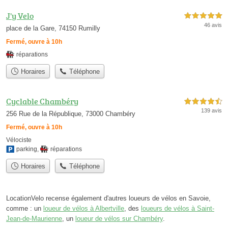
J'y Velo
5,0 étoiles sur 5
46 avis
place de la Gare, 74150 Rumilly
Fermé, ouvre à 10h
réparations
Horaires
Téléphone
Cyclable Chambéry
4,5 étoiles sur 5
139 avis
256 Rue de la République, 73000 Chambéry
Fermé, ouvre à 10h
Vélociste
parking
,
réparations
Horaires
Téléphone
LocationVelo recense également d'autres loueurs de vélos en Savoie,
comme : un
loueur de vélos à Albertville
, des
loueurs de vélos à Saint-
Jean-de-Maurienne
, un
loueur de vélos sur Chambéry
.