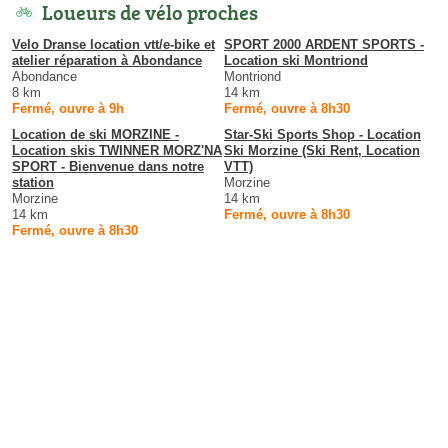
Loueurs de vélo proches
Velo Dranse location vtt/e-bike et
SPORT 2000 ARDENT SPORTS -
atelier réparation à Abondance
Location ski Montriond
Abondance
Montriond
8 km
14 km
Fermé, ouvre à 9h
Fermé, ouvre à 8h30
Location de ski MORZINE -
Star-Ski Sports Shop - Location
Location skis TWINNER MORZ'NA
Ski Morzine (Ski Rent, Location
SPORT - Bienvenue dans notre
VTT)
station
Morzine
Morzine
14 km
14 km
Fermé, ouvre à 8h30
Fermé, ouvre à 8h30