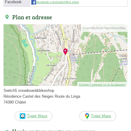
Facebook
facebook.com/switchfive.shop
Plan et adresse
© contributeurs OpenStreetMap
Corriger l’adresse ou la localisation
Switch5 snowboard&bikeshop
Résidence Castel des Neiges Route du Linga
74390 Châtel
Trajet Waze
Trajet Maps