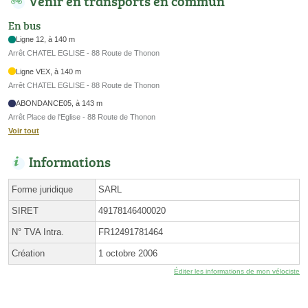
Venir en transports en commun
En bus
Ligne 12, à 140 m
Arrêt CHATEL EGLISE - 88 Route de Thonon
Ligne VEX, à 140 m
Arrêt CHATEL EGLISE - 88 Route de Thonon
ABONDANCE05, à 143 m
Arrêt Place de l'Eglise - 88 Route de Thonon
Voir tout
Informations
Forme juridique
SARL
SIRET
49178146400020
N° TVA Intra.
FR12491781464
Création
1 octobre 2006
Éditer les informations de mon vélociste