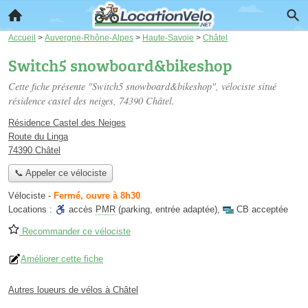
Accueil
>
Auvergne-Rhône-Alpes
>
Haute-Savoie
>
Châtel
Switch5 snowboard&bikeshop
Cette fiche présente "Switch5 snowboard&bikeshop", vélociste situé
résidence castel des neiges
, 74390 Châtel.
Résidence Castel des Neiges
Route du Linga
74390 Châtel
📞 Appeler ce vélociste
Vélociste
-
Fermé, ouvre à 8h30
Locations :
accès
PMR
(parking, entrée adaptée)
,
CB acceptée
Recommander ce vélociste
Améliorer cette fiche
Autres loueurs de vélos à Châtel