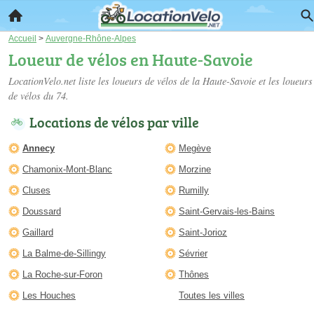
Accueil
>
Auvergne-Rhône-Alpes
Loueur de vélos en Haute-Savoie
LocationVelo.net liste les
loueurs de vélos de la Haute-Savoie
et les loueurs
de vélos du 74.
Locations de vélos par ville
Annecy
Megève
Chamonix-Mont-Blanc
Morzine
Cluses
Rumilly
Doussard
Saint-Gervais-les-Bains
Gaillard
Saint-Jorioz
La Balme-de-Sillingy
Sévrier
La Roche-sur-Foron
Thônes
Les Houches
Toutes les villes