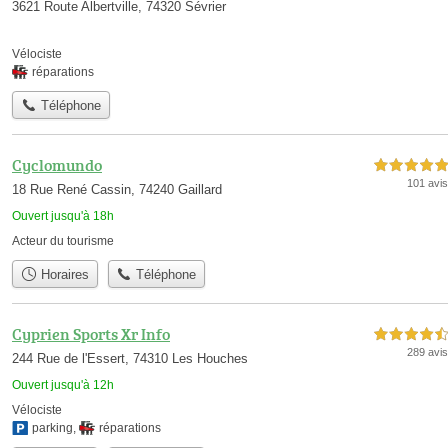
3621 Route Albertville, 74320 Sévrier
Vélociste
réparations
Téléphone
Cyclomundo
5,0 étoiles sur 5
101 avis
18 Rue René Cassin, 74240 Gaillard
Ouvert jusqu'à 18h
Acteur du tourisme
Horaires
Téléphone
Cyprien Sports Xr Info
4,5 étoiles sur 5
289 avis
244 Rue de l'Essert, 74310 Les Houches
Ouvert jusqu'à 12h
Vélociste
parking
,
réparations