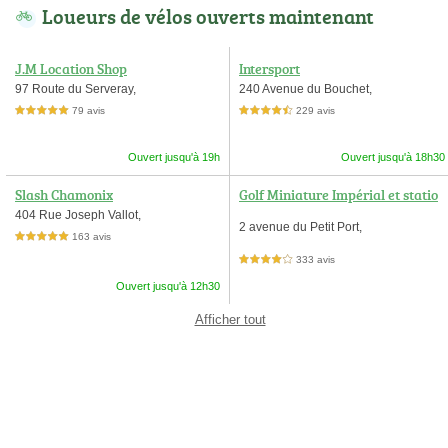
Loueurs de vélos ouverts maintenant
J.M Location Shop
Intersport
97 Route du Serveray,
240 Avenue du Bouchet,
79 avis
229 avis
5,0 étoiles sur 5
4,5 étoiles sur 5
Ouvert jusqu'à 19h
Ouvert jusqu'à 18h30
Slash Chamonix
Golf Miniature Impérial et statio
n vélo/roller
404 Rue Joseph Vallot,
2 avenue du Petit Port,
163 avis
5,0 étoiles sur 5
333 avis
4,0 étoiles sur 5
Ouvert jusqu'à 12h30
Afficher tout