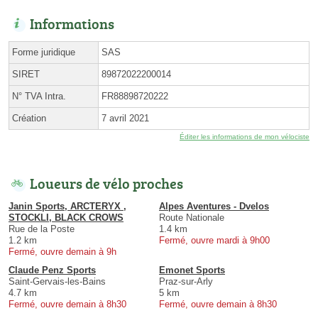
Informations
Forme juridique
SAS
SIRET
89872022200014
N° TVA Intra.
FR88898720222
Création
7 avril 2021
Éditer les informations de mon vélociste
Loueurs de vélo proches
Janin Sports, ARCTERYX ,
Alpes Aventures - Dvelos
STOCKLI, BLACK CROWS
Route Nationale
Rue de la Poste
1.4 km
1.2 km
Fermé, ouvre mardi à 9h00
Fermé, ouvre demain à 9h
Claude Penz Sports
Emonet Sports
Saint-Gervais-les-Bains
Praz-sur-Arly
4.7 km
5 km
Fermé, ouvre demain à 8h30
Fermé, ouvre demain à 8h30