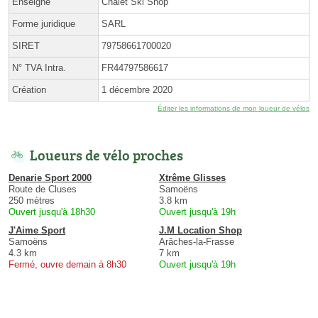
Enseigne
Chalet Ski Shop
Forme juridique
SARL
SIRET
79758661700020
N° TVA Intra.
FR44797586617
Création
1 décembre 2020
Éditer les informations de mon loueur de vélos
Loueurs de vélo proches
Denarie Sport 2000
Xtrême Glisses
Route de Cluses
Samoëns
250 mètres
3.8 km
Ouvert jusqu'à 18h30
Ouvert jusqu'à 19h
J'Aime Sport
J.M Location Shop
Samoëns
Arâches-la-Frasse
4.3 km
7 km
Fermé, ouvre demain à 8h30
Ouvert jusqu'à 19h