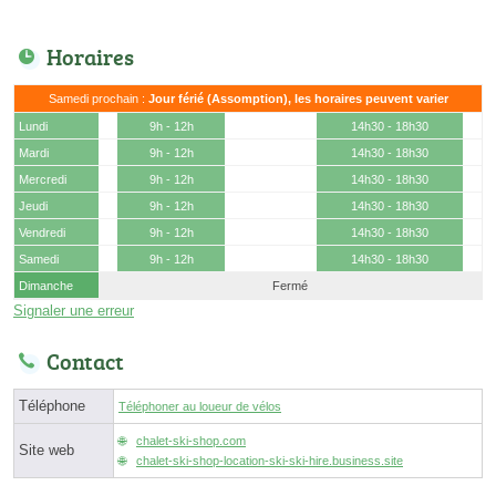
Horaires
Samedi prochain :
Jour férié (Assomption), les horaires peuvent varier
Lundi
9h - 12h
14h30 - 18h30
Mardi
9h - 12h
14h30 - 18h30
Mercredi
9h - 12h
14h30 - 18h30
Jeudi
9h - 12h
14h30 - 18h30
Vendredi
9h - 12h
14h30 - 18h30
Samedi
9h - 12h
14h30 - 18h30
Dimanche
Fermé
Signaler une erreur
Contact
Téléphone
Téléphoner au loueur de vélos
chalet-ski-shop.com
Site web
chalet-ski-shop-location-ski-ski-hire.business.site