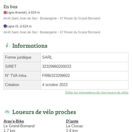
En bus
Ligne Araviski, à 624 m
Arrêt Saint Jean de Sixt - Boulangerie - 67 Route du Grand Bornand
Ligne IS, à 624 m
Arrêt Saint Jean de Sixt - Boulangerie - 67 Route du Grand Bornand
Informations
Forme juridique
SARL
SIRET
32329960200033
N° TVA Intra.
FR86323299602
Création
4 octobre 2023
Éditer les informations de mon loueur de vélos
Loueurs de vélo proches
Arav'e-Bike
D'jante
Le Grand-Bornand
La Clusaz
1.7 km
2.4 km