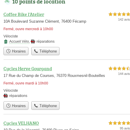
10 points de location
Coffee Bike l'Atelier
5,0 étoiles sur 5
142 avis
10A Boulevard Suzanne Clément, 76400 Fécamp
Fermé, ouvre mercredi à 10h00
Vélociste
Accueil Vélo
,
réparations
Horaires
Téléphone
Cycles Herve Gourgand
4,5 étoiles sur 5
144 avis
17 Rue du Champ de Courses, 76370 Rouxmesnil-Bouteilles
Fermé, ouvre mardi à 10h00
Vélociste
réparations
Horaires
Téléphone
Cycles VELHANO
5,0 étoiles sur 5
95 avis