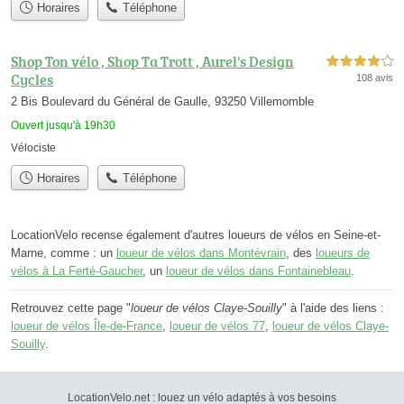
Horaires
Téléphone
Shop Ton vélo , Shop Ta Trott , Aurel's Design
4,0 étoiles sur 5
Cycles
108 avis
2 Bis Boulevard du Général de Gaulle, 93250 Villemomble
Ouvert jusqu'à 19h30
Vélociste
Horaires
Téléphone
LocationVelo recense également d'autres loueurs de vélos en Seine-et-
Marne, comme : un
loueur de vélos dans Montévrain
, des
loueurs de
vélos à La Ferté-Gaucher
, un
loueur de vélos dans Fontainebleau
.
Retrouvez cette page "
loueur de vélos Claye-Souilly
" à l'aide des liens :
loueur de vélos Île-de-France
,
loueur de vélos 77
,
loueur de vélos Claye-
Souilly
.
LocationVelo.net : louez un vélo adaptés à vos besoins