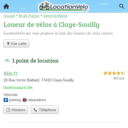
Accueil
>
Île-de-France
>
Seine-et-Marne
Loueur de vélos à Claye-Souilly
LocationVelo.net vous propose la liste des
loueurs de vélos clayois
.
Vue carte
1 point de location
Vélo 77
4,5 étoiles sur 5
359 avis
19 Rue Victor Baltard, 77410 Claye-Souilly
Ouvert jusqu'à 19h
Vélociste
parking
,
réparations
Horaires
Téléphone