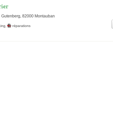
rier
 Gutenberg, 82000 Montauban
king
,
réparations