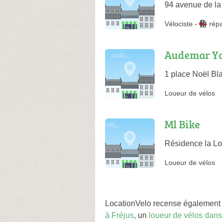
94 avenue de la 
Vélociste
-
rép
Audemar Y
1 place Noël Bl
Loueur de vélos
Ml Bike
Résidence la L
Loueur de vélos
LocationVelo recense également 
à Fréjus
, un
loueur de vélos dan