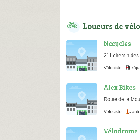
Loueurs de vél
Nccycles
211 chemin des
Vélociste
-
rép
Alex Bikes
Route de la Mo
Vélociste
-
entr
Vélodrome