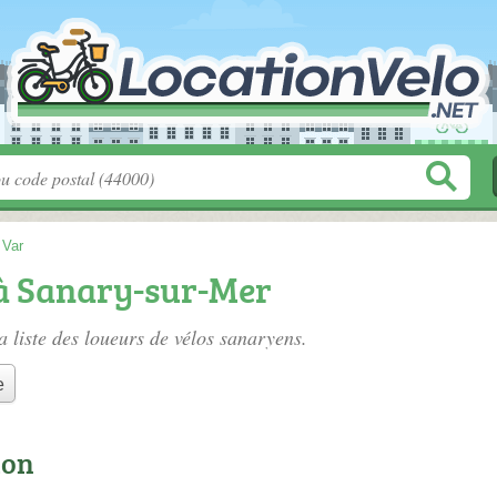
>
Var
 à Sanary-sur-Mer
a liste des
loueurs de vélos sanaryens
.
e
ion