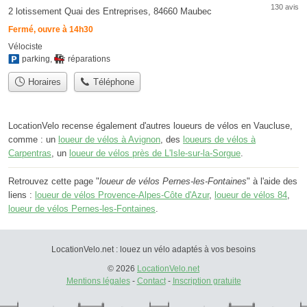
130 avis
2 lotissement Quai des Entreprises, 84660 Maubec
Fermé, ouvre à 14h30
Vélociste
parking
,
réparations
Horaires
Téléphone
LocationVelo recense également d'autres loueurs de vélos en Vaucluse,
comme : un
loueur de vélos à Avignon
, des
loueurs de vélos à
Carpentras
, un
loueur de vélos près de L'Isle-sur-la-Sorgue
.
Retrouvez cette page "
loueur de vélos Pernes-les-Fontaines
" à l'aide des
liens :
loueur de vélos Provence-Alpes-Côte d'Azur
,
loueur de vélos 84
,
loueur de vélos Pernes-les-Fontaines
.
LocationVelo.net : louez un vélo adaptés à vos besoins
© 2026
LocationVelo.net
Mentions légales
-
Contact
-
Inscription gratuite