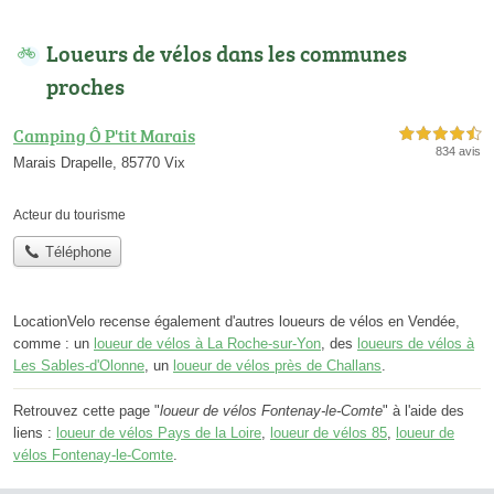
Loueurs de vélos dans les communes
proches
Camping Ô P'tit Marais
4,5 étoiles sur 5
834 avis
Marais Drapelle, 85770 Vix
Acteur du tourisme
Téléphone
LocationVelo recense également d'autres loueurs de vélos en Vendée,
comme : un
loueur de vélos à La Roche-sur-Yon
, des
loueurs de vélos à
Les Sables-d'Olonne
, un
loueur de vélos près de Challans
.
Retrouvez cette page "
loueur de vélos Fontenay-le-Comte
" à l'aide des
liens :
loueur de vélos Pays de la Loire
,
loueur de vélos 85
,
loueur de
vélos Fontenay-le-Comte
.