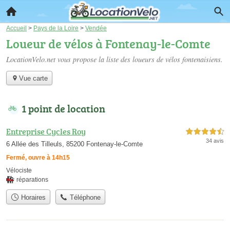
Accueil
>
Pays de la Loire
>
Vendée
Loueur de vélos à Fontenay-le-Comte
LocationVelo.net vous propose la liste des
loueurs de vélos fontenaisiens
.
Vue carte
1 point de location
Entreprise Cycles Roy
4,5 étoiles sur 5
34 avis
6 Allée des Tilleuls, 85200 Fontenay-le-Comte
Fermé, ouvre à 14h15
Vélociste
réparations
Horaires
Téléphone