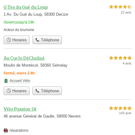
G Tes du Gué du Loup
4,5 étoiles sur 5
22 avis
1 Av. Du Gué du Loup, 58300 Decize
Ouvert jusqu'à 19h
Acteur du tourisme
Horaires
Téléphone
Au Cyclo DéChaîné
5,0 étoiles sur 5
4 avis
Moulin de Montécot, 58360 Sémelay
Fermé, ouvre à 9h
Accueil Vélo
Horaires
Téléphone
Vélo Passion 58
5,0 étoiles sur 5
143 avis
46 avenue Général de Gaulle, 58000 Nevers
réparations