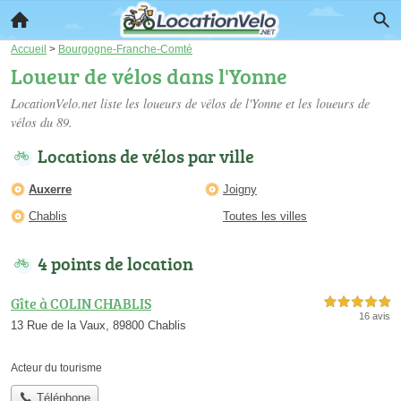
Accueil
>
Bourgogne-Franche-Comté
Loueur de vélos dans l'Yonne
LocationVelo.net liste les
loueurs de vélos de l'Yonne
et les loueurs de
vélos du 89.
Locations de vélos par ville
Auxerre
Joigny
Chablis
Toutes les villes
4 points de location
Gîte à COLIN CHABLIS
5,0 étoiles sur 5
16 avis
13 Rue de la Vaux, 89800 Chablis
Acteur du tourisme
Téléphone