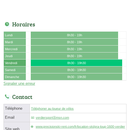
Horaires
Lundi
8h30 - 19h
Mardi
8h30 - 19h
Mercredi
8h30 - 19h
Jeudi
8h30 - 19h
Vendredi
8h30 - 19h30
Samedi
8h30 - 19h30
Dimanche
8h30 - 19h30
Signaler une erreur
Contact
Téléphone
Téléphoner au loueur de vélos
Email
verdiersportⓐmsn.com
www.precisionski-rent.com/fr/location-ski/pra-loup-1600-verdier
Site web