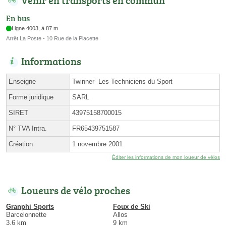
En bus
Ligne 4003, à 87 m
Arrêt La Poste - 10 Rue de la Placette
Informations
Enseigne
Twinner- Les Techniciens du Sport
Forme juridique
SARL
SIRET
43975158700015
N° TVA Intra.
FR65439751587
Création
1 novembre 2001
Éditer les informations de mon loueur de vélos
Loueurs de vélo proches
Granphi Sports
Foux de Ski
Barcelonnette
Allos
3.6 km
9 km