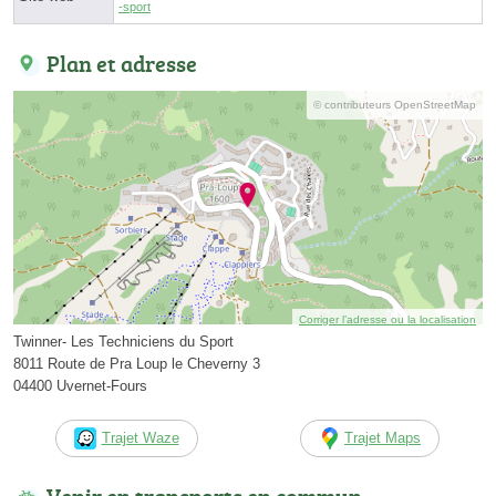
-sport
Plan et adresse
© contributeurs OpenStreetMap
Corriger l’adresse ou la localisation
Twinner- Les Techniciens du Sport
8011 Route de Pra Loup le Cheverny 3
04400 Uvernet-Fours
Trajet Waze
Trajet Maps
Venir en transports en commun