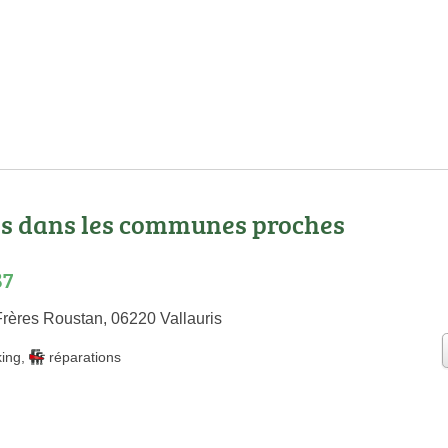
os dans les communes proches
87
rères Roustan, 06220 Vallauris
king
,
réparations