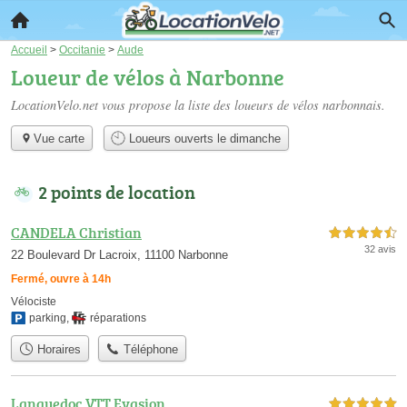
Accueil
>
Occitanie
>
Aude
Loueur de vélos à Narbonne
LocationVelo.net vous propose la liste des
loueurs de vélos narbonnais
.
Vue carte
Loueurs ouverts le dimanche
2 points de location
CANDELA Christian
4,5 étoiles sur 5
32 avis
22 Boulevard Dr Lacroix, 11100 Narbonne
Fermé, ouvre à 14h
Vélociste
parking
,
réparations
Horaires
Téléphone
Languedoc VTT Evasion
5,0 étoiles sur 5