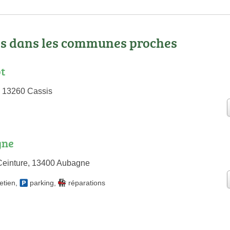
os dans les communes proches
t
, 13260 Cassis
gne
Ceinture, 13400 Aubagne
etien
,
parking
,
réparations