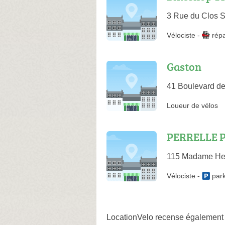
3 Rue du Clos Sa
Vélociste
-
rép
Gaston
41 Boulevard d
Loueur de vélos
PERRELLE P
115 Madame Henr
Vélociste
-
par
LocationVelo recense également 