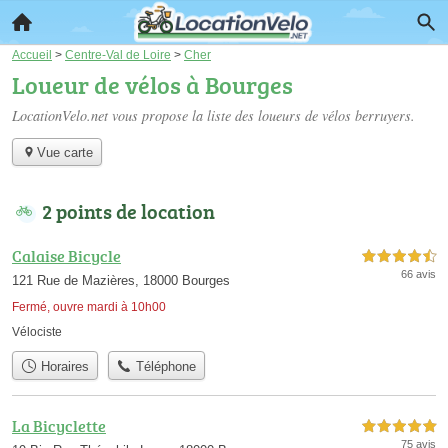
Accueil
>
Centre-Val de Loire
>
Cher
Loueur de vélos à Bourges
LocationVelo.net vous propose la liste des
loueurs de vélos berruyers
.
Vue carte
2 points de location
Calaise Bicycle
4,5 étoiles sur 5
66 avis
121 Rue de Mazières, 18000 Bourges
Fermé, ouvre mardi à 10h00
Vélociste
Horaires
Téléphone
La Bicyclette
5,0 étoiles sur 5
75 avis