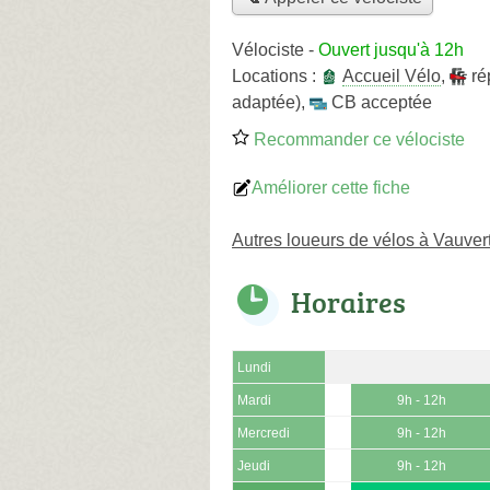
Vélociste
-
Ouvert jusqu'à 12h
Locations :
Accueil Vélo
,
ré
adaptée)
,
CB acceptée
Recommander ce vélociste
Améliorer cette fiche
Autres loueurs de vélos à Vauver
Horaires
Lundi
Mardi
9h - 12h
Mercredi
9h - 12h
Jeudi
9h - 12h