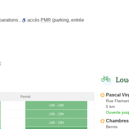
parations
,
accès
PMR
(parking, entrée
t
Lou
Pascal Vir
Fermé
Rue Flamant
14h - 19h
5 km
Ouverte jus
14h - 19h
Chambres 
14h - 19h
Bernis