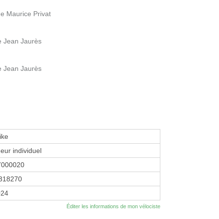
e Maurice Privat
e Jean Jaurès
e Jean Jaurès
ike
eur individuel
7000020
318270
024
Éditer les informations de mon vélociste