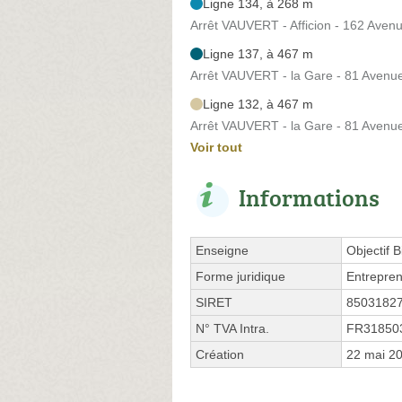
Ligne 134, à 268 m
Arrêt VAUVERT - Afficion - 162 Avenu
Ligne 137, à 467 m
Arrêt VAUVERT - la Gare - 81 Avenu
Ligne 132, à 467 m
Arrêt VAUVERT - la Gare - 81 Avenu
Voir tout
Informations
Enseigne
Objectif B
Forme juridique
Entrepren
SIRET
8503182
N° TVA Intra.
FR31850
Création
22 mai 2