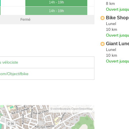
14h - 19h
8 km
Ouvert jusqu
14h - 19h
Bike Shop
Fermé
Lunel
10 km
Ouvert jusqu
Giant Lune
Lunel
10 km
Ouvert jusqu
 vélociste
om/Objectifbike
© contributeurs OpenStreetMap