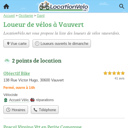
Accueil
>
Occitanie
>
Gard
Loueur de vélos à Vauvert
LocationVelo.net vous propose la liste des
loueurs de vélos vauverdois
.
Vue carte
Loueurs ouverts le dimanche
2 points de location
Objectif Bike
5,0 étoiles sur 5
41 avis
138 Rue Victor Hugo, 30600 Vauvert
Fermé, ouvre à 14h
Vélociste
Accueil Vélo
,
réparations
Horaires
Téléphone
Pascal Virgina Vtt en Petite Camargue