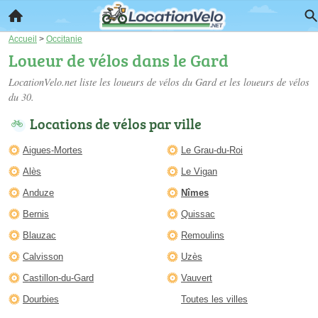
Accueil
>
Occitanie
Loueur de vélos dans le Gard
LocationVelo.net liste les
loueurs de vélos du Gard
et les loueurs de vélos
du 30.
Locations de vélos par ville
Aigues-Mortes
Le Grau-du-Roi
Alès
Le Vigan
Anduze
Nîmes
Bernis
Quissac
Blauzac
Remoulins
Calvisson
Uzès
Castillon-du-Gard
Vauvert
Dourbies
Toutes les villes