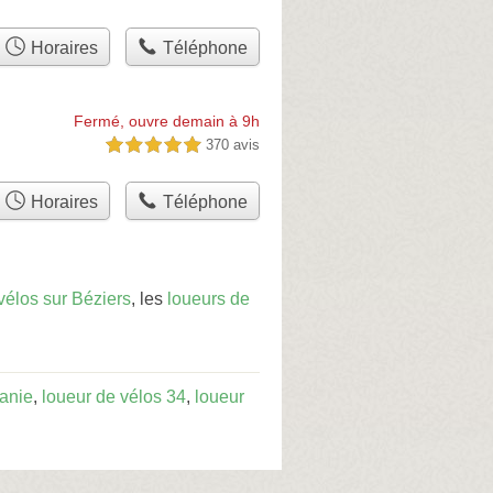
Horaires
Téléphone
Fermé, ouvre demain à 9h
370 avis
5,0 étoiles sur 5
Horaires
Téléphone
vélos sur Béziers
, les
loueurs de
tanie
,
loueur de vélos 34
,
loueur