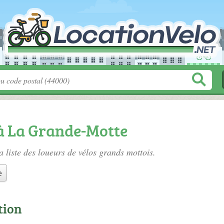
 à La Grande-Motte
a liste des
loueurs de vélos grands mottois
.
e
tion