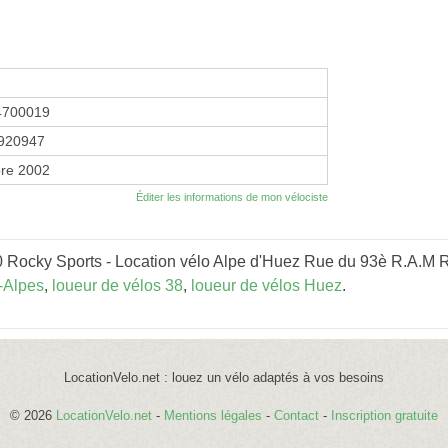
4700019
920947
re 2002
Éditer les informations de mon vélociste
 Rocky Sports - Location vélo Alpe d'Huez Rue du 93è R.A.M Ru
-Alpes
,
loueur de vélos 38
,
loueur de vélos Huez
.
LocationVelo.net : louez un vélo adaptés à vos besoins
© 2026
LocationVelo.net
-
Mentions légales
-
Contact
-
Inscription gratuite