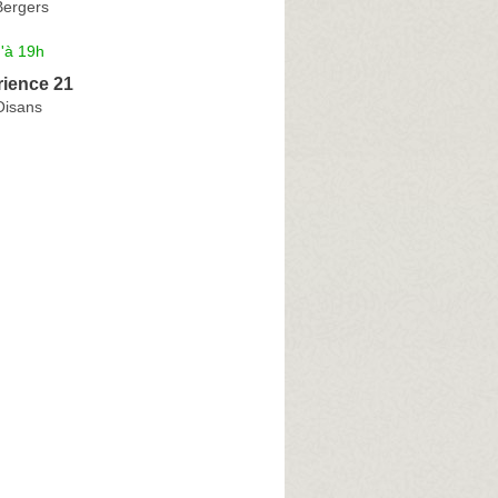
Bergers
'à 19h
rience 21
Oisans