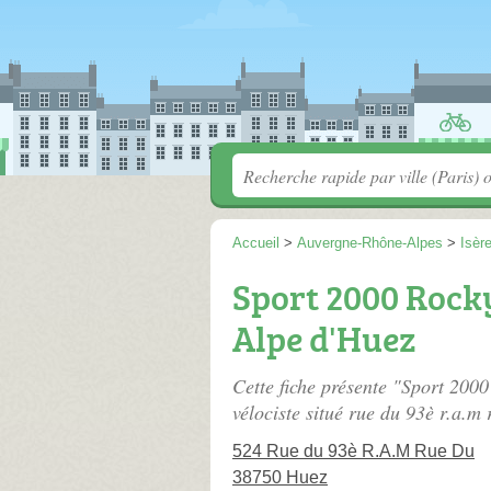
Accueil
>
Auvergne-Rhône-Alpes
>
Isèr
Sport 2000 Rocky
Alpe d'Huez
Cette fiche présente "Sport 2000
vélociste situé
rue du 93è r.a.m 
524 Rue du 93è R.A.M Rue Du
38750 Huez