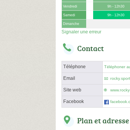
Vendredi
9h - 12h30
Samedi
9h - 12h30
Dimanche
Signaler une erreur
Contact
Téléphone
Téléphoner au
Email
rocky.spo
Site web
www.rocky
Facebook
facebook.
Plan et adresse