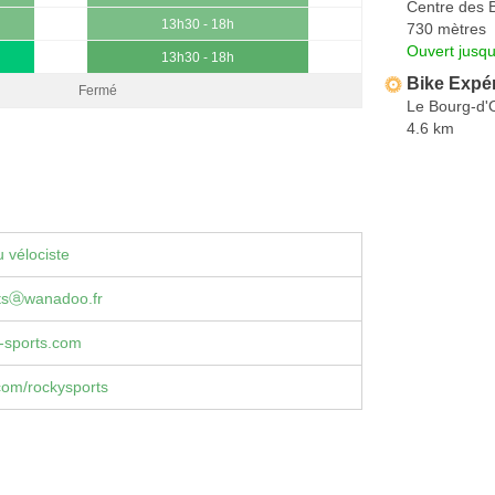
Centre des 
13h30 - 18h
730 mètres
Ouvert jusqu
13h30 - 18h
Bike Expé
Fermé
Le Bourg-d'
4.6 km
 vélociste
rtsⓐwanadoo.fr
-sports.com
com/rockysports