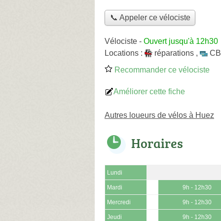
📞 Appeler ce vélociste
Vélociste
-
Ouvert jusqu'à 12h30
Locations :
réparations
,
CB
Recommander ce vélociste
Améliorer cette fiche
Autres loueurs de vélos à Huez
Horaires
Lundi
Mardi
9h - 12h30
Mercredi
9h - 12h30
Jeudi
9h - 12h30