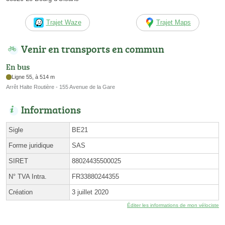
Trajet Waze
Trajet Maps
Venir en transports en commun
En bus
Ligne 55, à 514 m
Arrêt Halte Routière - 155 Avenue de la Gare
Informations
Sigle
BE21
Forme juridique
SAS
SIRET
88024435500025
N° TVA Intra.
FR33880244355
Création
3 juillet 2020
Éditer les informations de mon vélociste