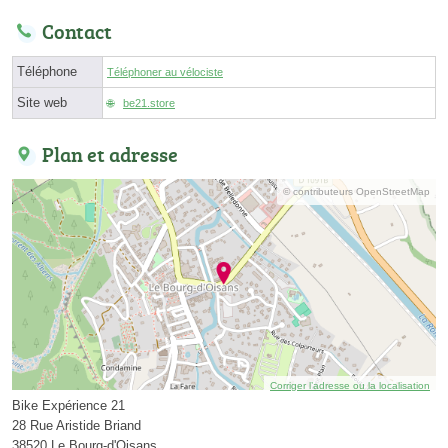
Contact
Téléphone
Téléphoner au vélociste
Site web
be21.store
Plan et adresse
© contributeurs OpenStreetMap
Corriger l’adresse ou la localisation
Bike Expérience 21
28 Rue Aristide Briand
38520 Le Bourg-d'Oisans