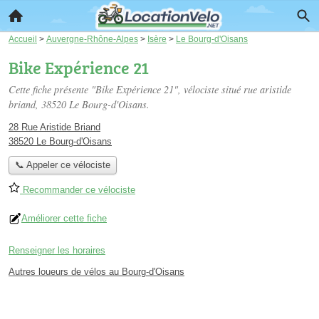
Accueil
>
Auvergne-Rhône-Alpes
>
Isère
>
Le Bourg-d'Oisans
Bike Expérience 21
Cette fiche présente "Bike Expérience 21", vélociste situé
rue aristide
briand
, 38520 Le Bourg-d'Oisans.
28 Rue Aristide Briand
38520 Le Bourg-d'Oisans
📞 Appeler ce vélociste
Recommander ce vélociste
Améliorer cette fiche
Renseigner les horaires
Autres loueurs de vélos au Bourg-d'Oisans